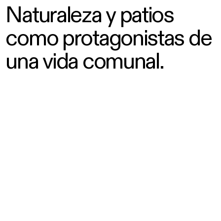
N
a
t
u
r
a
l
e
z
a
y
p
a
t
i
o
s
c
o
m
o
p
r
o
t
a
g
o
n
i
s
t
a
s
d
e
u
n
a
v
i
d
a
c
o
m
u
n
a
l
.