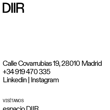
C
a
l
l
e
C
o
v
a
r
r
u
b
i
a
s
1
9
,
2
8
0
1
0
M
a
d
r
i
d
+
3
4
9
1
9
4
7
0
3
3
5
L
i
n
k
e
d
i
n
|
I
n
s
t
a
g
r
a
m
VISÍTANOS
e
s
p
a
c
i
o
D
I
I
R