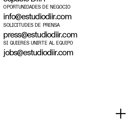
OPORTUNIDADES DE NEGOCIO
i
n
f
o
@
e
s
t
u
d
i
o
d
i
i
r
.
c
o
m
SOLICITUDES DE PRENSA
p
r
e
s
s
@
e
s
t
u
d
i
o
d
i
i
r
.
c
o
m
SI QUIERES UNIRTE AL EQUIPO
j
o
b
s
@
e
s
t
u
d
i
o
d
i
i
r
.
c
o
m
*ENVÍA UN
PORTFOLIO (10
PÁGINAS A4, MAX:
5 MB) QUE INCLUYA
UN CV CON UNA
CARTA DE
PRESENTACIÓN Y
LOS PROYECTOS
MÁS
REPRESENTATIVOS